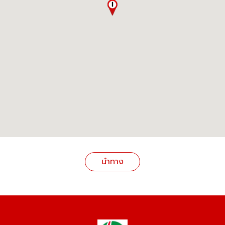
นำทาง