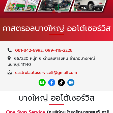
คาสตรอลบางใหญ่ ออโต้เซอร์วิส
081-842-6992
,
099-416-2226
66/220 หมู่ที่ 6 ตำบลเสาธงหิน อำเภอบางใหญ่
นนทบุรี 11140
castrolautoservice5@gmail.com
บางใหญ่ ออโต้เซอร์วิส
One Stop Service
(ศูนย์ซ่อมบำรุงรักษารถยนต์ คาร์