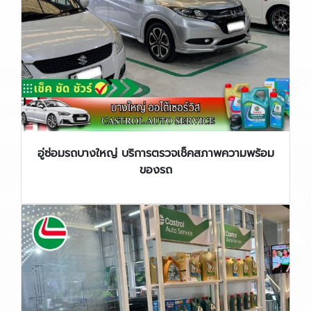
อู่ซ่อมรถบางใหญ่ บริการตรวจเช็คสภาพความพร้อม
ของรถ